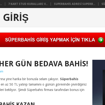
..
7 KART STUD KURALLARI V...
SUPERBAHIS ADRESI SUPERB...
SÜ
 GIRIŞ
 HER GÜN BEDAVA BAHIS!
rum
arına yine harika bir bonusla selam çakıyor.
Süperbahis
 en az 50 TL yatırıp tamamını o günün görevinde çevirdiğiniz
eri bekliyor. Şimdi Süperbahis firması tarafından bonus için
BAHIS KAZAN