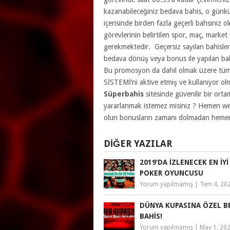
kazanabileceğiniz bedava bahis, o günk
içerisinde birden fazla geçerli bahsiniz 
görevlerinin belirtilen spor, maç, market
gerekmektedir. Geçersiz sayılan bahisler
bedava dönüş veya bonus ile yapılan bahis
Bu promosyon da dahil olmak üzere t
SİSTEMİ’ni aktive etmiş ve kullanıyor o
Süperbahis
sitesinde güvenilir bir ort
yararlanmak istemez misiniz ? Hemen web
olun bonusların zamanı dolmadan hemen f
DIĞER YAZILAR
2019’DA IZLENECEK EN IYI
POKER OYUNCUSU
Yorum yapılmamış
|
Tem 4, 20
DÜNYA KUPASINA ÖZEL B
BAHIS!
Yorum yapılmamış
|
May 1, 20