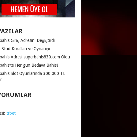
YAZILAR
ahis Giriş Adresini Değiştirdi
 Stud Kuralları ve Oynanışı
bahis Adresi superbahis830.com Oldu
bahis’te Her gün Bedava Bahis!
bahis Slot Oyunlarında 300.000 TL
r
YORUMLAR
esi:
trbet