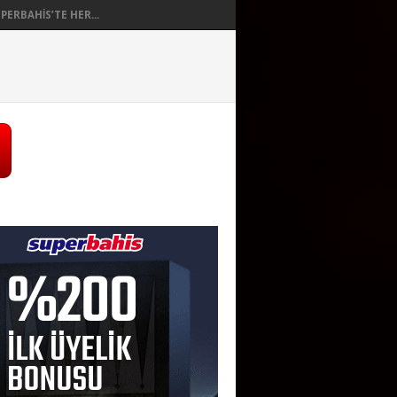
PERBAHIS’TE HER...