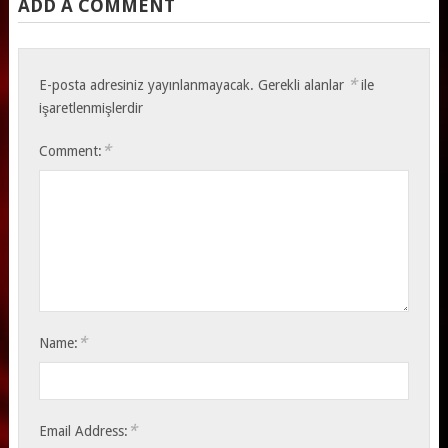
ADD A COMMENT
*
E-posta adresiniz yayınlanmayacak.
Gerekli alanlar
ile
işaretlenmişlerdir
*
Comment:
*
Name:
*
Email Address: