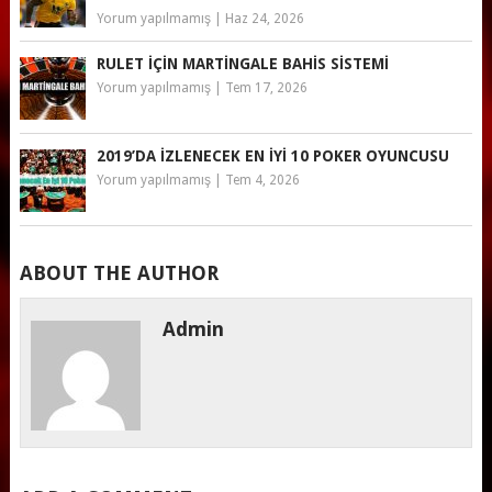
Yorum yapılmamış
|
Haz 24, 2026
RULET IÇIN MARTINGALE BAHIS SISTEMI
Yorum yapılmamış
|
Tem 17, 2026
2019’DA IZLENECEK EN IYI 10 POKER OYUNCUSU
Yorum yapılmamış
|
Tem 4, 2026
ABOUT THE AUTHOR
Admin